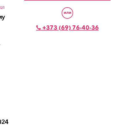
025
или
му
+373 (69) 76-40-36
—
024